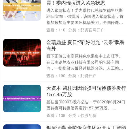
震！委内瑞拉进入紧急状态
进入紧急状态！委内瑞拉代总统罗德里格斯
24日宣布，强震后，该国进入紧急状态，首
都加拉加斯主要国际机场关闭，全国停课，
暂停所有非必要活动。据中国驻委内瑞拉大
查看：
110
分类：
配资官网开户
使馆，....
金瑞鼎盛 夏日“莓”好时光 “云果”飘香
海外
眼下正值云南高原特色水果集中上市旺季。
在云南逮兰农业科技有限公司的包装车间
内，一批批鲜蓝莓经过机器分选、人工挑拣
后，迅速装入保鲜盒并送入冷库预冷，在完
查看：
190
分类：
配资开户
成海关监管....
大资本 碧桂园因转换可转换债券发行
157.85万股
碧桂园(02007)发布公告，于2026年6月24日
因转换可转换债券发行157.85万股。....
查看：
139
分类：
炒股配资
银河证券 金陵饭店集团召开人工智能