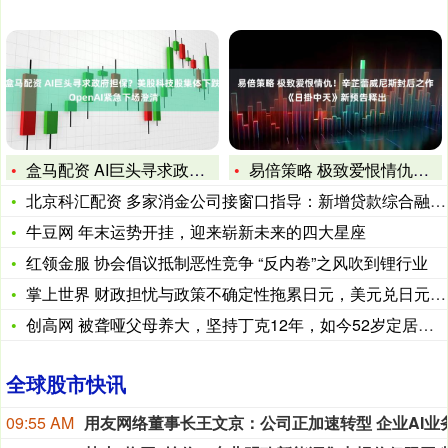
盒马配资 AI巨头寻求政府担保？美股科技股集体下跌 Open
易倍策略 极致爱恨情仇！辛芷蕾威尼斯封后之作《日掛中天》新预
北京科汇配资 多家消金公司接窗口指导：新增贷款综合融资成本不
牛豆网 年末运势开挂，迎来崭新未来的四大星座
红领金服 协会倡议抵制恶性竞争 “反内卷”之风吹到锂行业
掌上世界 财政担忧与政策不确定性拖累日元，美元兑日元维持高位
创高网 被聋哑父母养大，坚持丁克12年，如今52岁定居美国被
全球股市快讯
09:55 AM