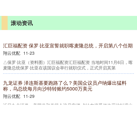
滚动资讯
汇巨福配资 保罗·比亚宣誓就职喀麦隆总统，开启第八个任期
翔云优配
11-23
△保罗·比亚（资料图）汇巨福配资汇巨福配资 当地时间11月6日，喀
麦隆总统保罗·比亚在该国议会举行就职仪式，正式开启其第
九龙证券 泽连斯基要跑路了么？美国众议员卢纳爆出猛料
称，乌总统每月向沙特转账约5000万美元
翔云优配
11-29
近日九龙证券，美国共和党籍众议员安娜·卢纳在接受媒体采访时爆出
一则猛料，称乌克兰总统泽连斯基每月向沙特的一家银行转账约5
钱坛子 玉米糁被关注！提醒：经常喝玉米糁的人，身体或有
5大改善！