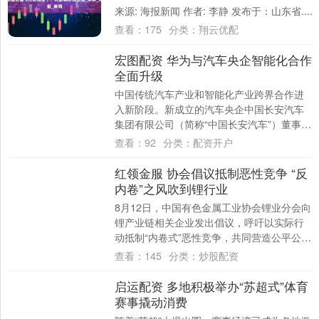
来源: 海报新闻 作者: 李静 发布于：山东省....
查看：
175
分类：
翔云优配
宏图配资 华为与汽车央企智能化合作
全面升级
中国传统汽车产业和智能化产业跨界合作进
入新阶段。新成立的汽车央企中国长安汽车
集团有限公司（简称“中国长安汽车”）董事长
朱华荣日前专程前往深圳华为总部拜访了华
查看：
92
分类：
配资开户
为公....
红领金服 协会倡议抵制恶性竞争 “反
内卷”之风吹到锂行业
8月12日，中国有色金属工业协会锂业分会向
锂产业链相关企业发出倡议，呼吁以实际行
动抵制“内卷式”恶性竞争，共同营造公平公
正、平稳有序的市场环境。 受访人士表
查看：
145
分类：
炒股配资
示，....
启运配资 多地积极举办“苏超式”体育
赛事撬动消费