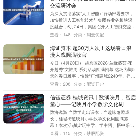
交流研讨会
为深入贯彻落实“人工智能+”行动部署要求，
加快推进人工智能技术与集团各业务板块深
度融合，6月24日，集团召开人工智能交流研
讨会。集团领导班子成员、各所属二级企
查看：
148
分类：
翔云优配
业....
海证资本 超30万人次！这场春日浪
漫大戏圆满收官
今日（4月20日） 越秀区2026“兰缘盛荟·花
开越秀”文旅周 系列活动圆满闭幕 这场为期5
天的春日雅事，恰逢“广州建城2240年、得名
1800年”与“广交会创....
查看：
208
分类：
配资开户
信钰证券 桂城资讯丨数润映月，智启
童心——记映月小学数学文化周
数海遨游 当数学走出课本，当趣味邂逅成
长，桂城街道映月小学数学文化周圆满落
幕！本次活动以“玩中学、学中悟、悟中乐”为
核心，融合创意表演、竞技挑战、动手实践
查看：
115
分类：
炒股配资
等多样....