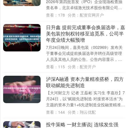
2026年第四批首发（IPO）企业现场检查抽
查名单‌，北京卓镭激光技术股份有限公司
（下称“卓镭激光”或“公司”）为本....
查看：
178
分类：
配资官网开户
日升鑫 提前完成董事会换届选举，嘉
美包装控制权转移至追觅系，公司半
年度业绩大幅预增
7月24日晚间，嘉美包装（002969）发布关
于董事会完成提前换届选举并聘任高级管理
人员及其他人员的公告。公告内容显示，俞
浩旗下追觅系多名高管进入新一届董事
查看：
115
分类：
配资开户
会，....
泸深A融通 资本力量精准搭桥，四方
联动赋能先进制造
【大河财立方 记者 王磊彬 实习生 李嘉欣】7
月24日，以“赋能先进制造·对接资本活水”为
主题的资本力量1+6先进制造业投融资精准对
接活动在郑州举行。 活动由郑....
查看：
144
分类：
翔云优配
投牛策略 一财主播说| 连续发生强