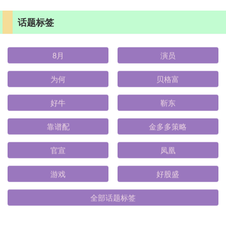
话题标签
8月
演员
为何
贝格富
好牛
靳东
靠谱配
金多多策略
官宣
凤凰
游戏
好股盛
全部话题标签