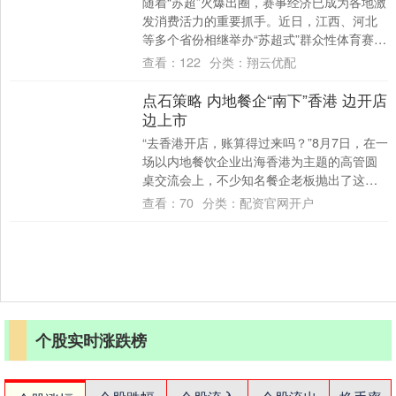
随着“苏超”火爆出圈，赛事经济已成为各地激
发消费活力的重要抓手。近日，江西、河北
等多个省份相继举办“苏超式”群众性体育赛
事，并推动赛事与文旅深度融合，助力扩内
查看：
122
分类：
翔云优配
需....
点石策略 内地餐企“南下”香港 边开店
边上市
“去香港开店，账算得过来吗？”8月7日，在一
场以内地餐饮企业出海香港为主题的高管圆
桌交流会上，不少知名餐企老板抛出了这个
问题。 事实上，高额的店租和昂贵的人力
查看：
70
分类：
配资官网开户
支....
个股实时涨跌榜