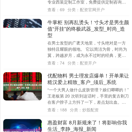
专业西装定制工作室，免费提供定制咨询和
方案建议，肇庆、佛山、广州定制西装上门
查看：
69
分类：
配资官网开户
量体....
牛掌柜 别再乱烫头！寸头才是男生颜
值“开挂”的终极武器_发型_时尚_造
型
在男士发型的广袤天地里，寸头绝对是一方
独特且耀眼的领地。 它以简洁为骨，时尚为
翼，跨越岁月，成为永不过时的经典，更是
彰显男性魅力的绝佳选择。 一、寸头的起源
查看：
74
分类：
配资开户
与演....
优配物料 男士理发店爆单！开单果让
糙汉爱上精致_客户_须后_系统
“一个大男人做什么皮肤管理？娘们唧唧的！”
王老板第 20 次听到这话时，手里的复古剃刀
在客户脖子上方抖了一下，差点划出血。他
的 Barbershop 主打男士....
查看：
188
分类：
炒股配资
惠盈财富 8月新规来了！将影响你我
生活_李静_海报_新闻