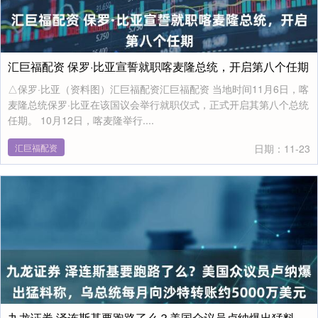
汇巨福配资 保罗·比亚宣誓就职喀麦隆总统，开启第八个任期
△保罗·比亚（资料图）汇巨福配资汇巨福配资 当地时间11月6日，喀
麦隆总统保罗·比亚在该国议会举行就职仪式，正式开启其第八个总统
任期。 10月12日，喀麦隆举行....
汇巨福配资
日期：11-23
九龙证券 泽连斯基要跑路了么？美国众议员卢纳爆出猛料