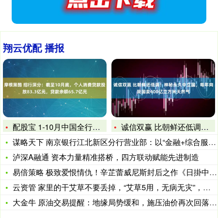
翔云优配 播报
配股宝 1-10月中国全行业对外直接投资以美元计为1443.
诚信双赢 比朝鲜还低调！神秘永久中立国，每年向我国卖400亿
谋略天下 南京银行江北新区分行营业部：以“金融+综合服务”为
泸深A融通 资本力量精准搭桥，四方联动赋能先进制造
易倍策略 极致爱恨情仇！辛芷蕾威尼斯封后之作《日掛中天》新预
云资管 家里的干艾草不要丢掉，“艾草5用，无病无灾”，学会用
大金牛 原油交易提醒：地缘局势缓和，施压油价再次回落至箱体下