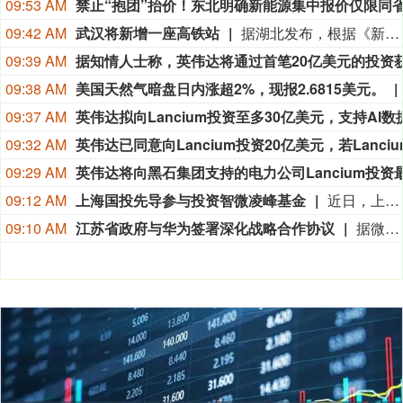
09:53 AM
09:42 AM
武汉将新增一座高铁站
据湖北发布，根据《新建合肥至武汉高速铁路长江新区站站房工程及天河站站区相关工程HWZF-1(HBSJ-202401TL-010023001)资审文件公告》，长江新区站计划开工时间和竣工时间均已明确：计划开工日期2026年9月1日，计划竣工日期2028年6月30日，计划工期668日历天。长江新区站位于武汉中北部，北靠黄陂区，南依长江新城。车站西距武汉天河站22.86km，东距红安站24.726km。
09:39 AM
09:38 AM
美国天然气暗盘日内涨超2%，现报2.6815美元。
09:37 AM
09:32 AM
09:29 AM
09:12 AM
上海国投先导参与投资智微凌峰基金
近日，上海国投先导公示对上海智微凌峰创业投资合伙企业（有限合伙）（简称“智微凌峰基金”）的投资。该基金由智微资本担任管理人，目标规模30亿元。LP阵容汇聚中微公司、澜起科技等半导体龙头的旗下平台，工业X射线检测领域企业日联科技的子公司，以及地方国资平台，形成“产业资本+国有资本”的深度联合。智微凌峰基金以半导体设备、零部件、材料及先进封装等集成电路核心环节为主攻方向，重点挖掘“卡脖子”领域的“隐形冠军”。
09:10 AM
江苏省政府与华为签署深化战略合作协议
据微讯江苏消息，8月6日，江苏省政府与华为技术有限公司在南京签署深化战略合作协议。根据协议，双方将协同推进人工智能公共算力中心、城市公共云、数据基础设施、人工智能赋能科学研究及社会治理等重点领域建设，并在鸿蒙PC产业和国产化计算产业创新、开源鸿蒙产业和生态构建、数智专业人才培育等方面深化合作，共同打造“人工智能+”创新策源地与产业新高地。