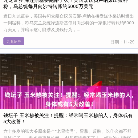
称，乌总统每月向沙特转账约5000万美元
近日九龙证券，美国共和党籍众议员安娜·卢纳在接受媒体采访时爆出
一则猛料，称乌克兰总统泽连斯基每月向沙特的一家银行转账约5000
万美元，并暗示这可能涉及洗钱行为，....
九龙证券
日期：11-29
钱坛子 玉米糁被关注！提醒：经常喝玉米糁的人，身体或有
5大改善！
六十多岁的张大爷原来是个“老胃病号”。胃胀、反酸、吃什么都不舒
服钱坛子，一到冬天更是难受。 邻居李婶看不下去，就劝他：“老张