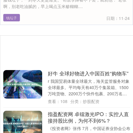
啊，别老吃油腻的，早上喝点玉米糁糊糊....
钱坛子
日期：11-24
好牛 全球好物进入中国百姓“购物车”
r 我国贸易体量全球最大，海关监管服务对象
全球最多。平均每天有40万个集装箱、1500
万吨货物、2200万个快件包裹、200万名人
员进出各个口岸。7月22日，国....
查看：
108
分类：
炒股配资
指盈配资网 卓镭激光IPO：实控人直
接持股比例，为何不到6%？
《投资者网》张伟 7月，中国证券业协会公布‌