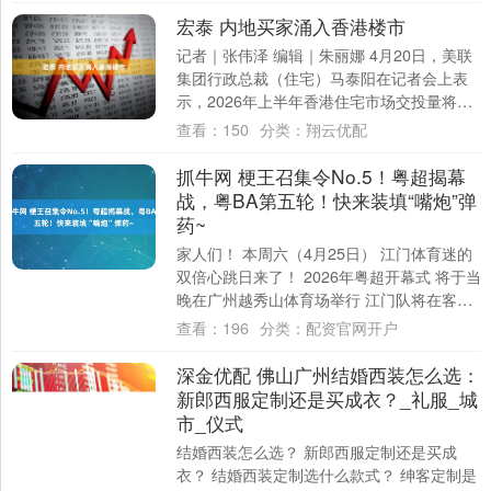
宏泰 内地买家涌入香港楼市
记者｜张伟泽 编辑｜朱丽娜 4月20日，美联
集团行政总裁（住宅）马泰阳在记者会上表
示，2026年上半年香港住宅市场交投量将持
续上升，一手交投有望录得约11300....
查看：
150
分类：
翔云优配
抓牛网 梗王召集令No.5！粤超揭幕
战，粤BA第五轮！快来装填“嘴炮”弹
药~
家人们！ 本周六（4月25日） 江门体育迷的
双倍心跳日来了！ 2026年粤超开幕式 将于当
晚在广州越秀山体育场举行 江门队将在客场
挑战广州队 打响粤超首战！⚽ ....
查看：
196
分类：
配资官网开户
深金优配 佛山广州结婚西装怎么选：
新郎西服定制还是买成衣？_礼服_城
市_仪式
结婚西装怎么选？ 新郎西服定制还是买成
衣？ 结婚西装定制选什么款式？ 绅客定制是